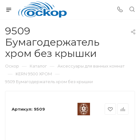
9509
Бумагодержатель
хром без крышки
—
—
Оскор
Каталог
Аксессуары для ванных комнат
—
—
KERN 9500 ХРОМ
9509 Бумагодержатель хром без крышки
Артикул:
9509