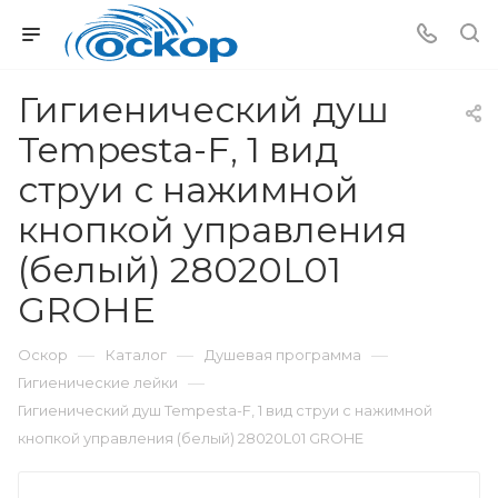
Гигиенический душ
Tempesta-F, 1 вид
струи с нажимной
кнопкой управления
(белый) 28020L01
GROHE
—
—
—
Оскор
Каталог
Душевая программа
—
Гигиенические лейки
Гигиенический душ Tempesta-F, 1 вид струи с нажимной
кнопкой управления (белый) 28020L01 GROHE