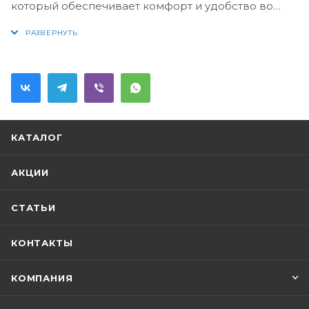
который обеспечивает комфорт и удобство во
время ежедневной гигиены. Изготовленная из
высококачественных материалов, она
обеспечивает прочное соединение с шлангом и
имеет эргономичную рукоятку для удобного
управления потоком воды. Лейка KERN благодаря
своей надежной конструкции долговечна и
устойчива к механическим повреждениям, что
КАТАЛОГ
гарантирует длительный срок службы. Лейка для
гигиенического душа бренда KERN - идеальное
АКЦИИ
сочетание стиля, функциональности и надежности
для вашей ванной комнаты.
СТАТЬИ
КОНТАКТЫ
КОМПАНИЯ