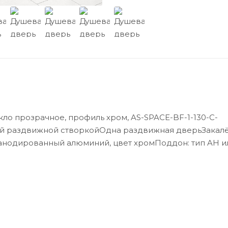
екло прозрачное, профиль хром, AS-SPACE-BF-1-130-C-
ой раздвижной створкойОдна раздвижная дверьЗакал
ь анодированный алюминий, цвет хромПоддон: тип AH и
с диапазоном регулировки: 1280-1310 ммУсловный разм