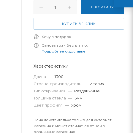
В КОРЗИНУ
КУПИТЬ В 1 КЛИК
Хочу в подарок
Самовывоз - бесплатно.
Подробнее о доставке
Характеристики
Длина
—
1300
Страна-производитель
—
Италия
Тип открывания
—
Раздвижные
Толщина стекла
—
5мм
Цвет профиля
—
хром
Цена действительна только для интернет-
магазина и может отличаться от цен в
розничных магазинах