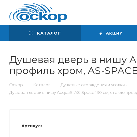
Интернет-магазин
сантехники
КАТАЛОГ
АКЦИИ
Душевая дверь в нишу Ac
профиль хром, AS-SPACE-
—
—
—
Оскор
Каталог
Душевые ограждения и уголки
Душевая дверь в нишу AcquaSi AS-Space 130 см, стекло проз
Артикул: