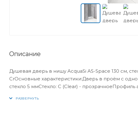
Описание
Душевая дверь в нишу AcquaSi AS-Space 130 см, ст
CrОсновные характеристики:Дверь в проём с одн
стекло 5 ммСтекло: С (Clear) - прозрачноеПрофил
барьер, поддон приобретается отдельноГабариты 
1300x1900 ммШирина входа: 505 мм