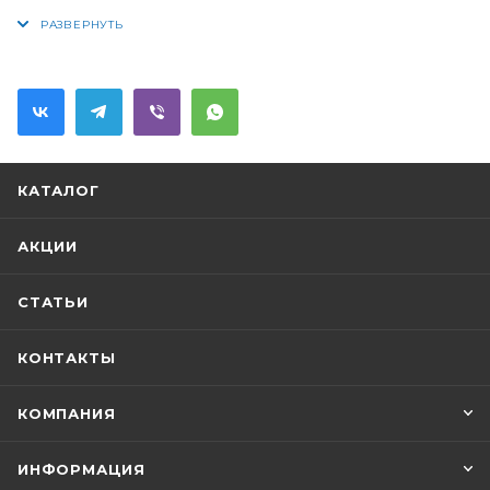
FHBB - 2-составной (крышка и колба),
конструктивно данный фильтр отличается
размерами, что позволяет использовать его для
систем с большими расходами воды. Крышка
фильтра имеет клапан для спуска воздуха, а также
направляющие для правильной установки
картриджа. В зависимости от вида загрязнений
КАТАЛОГ
есть возможность использования различных
картриджей. Технические характеристики:
АКЦИИ
Рабочая температура, С: 2-45
СТАТЬИ
КОНТАКТЫ
КОМПАНИЯ
ИНФОРМАЦИЯ