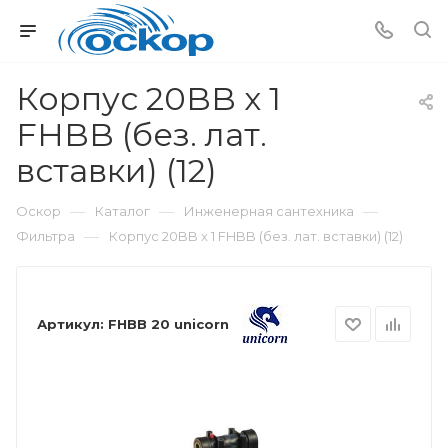
Корпус 20BB х 1
FHBB (без. лат.
вставки) (12)
—
—
—
Оскор
Каталог
Инженерная сантехника
—
Фильтра
Корпус 20BB х 1 FHBB (без. лат. вставки) (12)
Артикул:
FHBB 20 unicorn