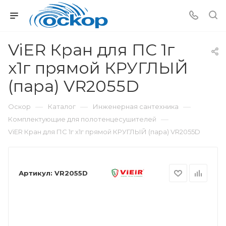
ViER Кран для ПС 1г
х1г прямой КРУГЛЫЙ
(пара) VR2055D
—
—
—
Оскор
Каталог
Инженерная сантехника
—
Комплектующие для полотенцесушителей
ViER Кран для ПС 1г х1г прямой КРУГЛЫЙ (пара) VR2055D
Артикул:
VR2055D