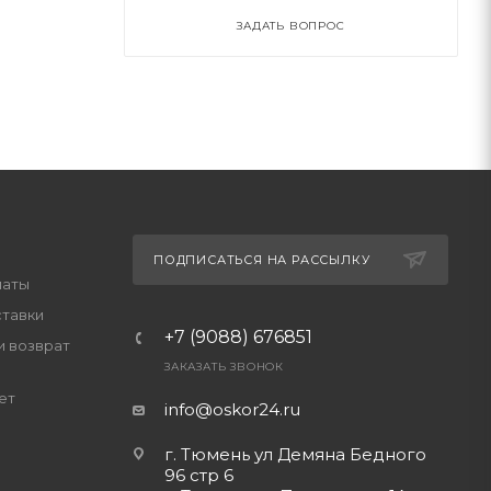
ЗАДАТЬ ВОПРОС
ПОДПИСАТЬСЯ НА РАССЫЛКУ
латы
ставки
+7 (9088) 676851
и возврат
ЗАКАЗАТЬ ЗВОНОК
ет
info@oskor24.ru
г. Тюмень ул Демяна Бедного
96 стр 6