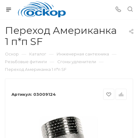
Переход Американка
1 п*п SF
—
—
—
Оскор
Каталог
Инженерная сантехника
—
—
Резьбовые фитинги
Сгоны удленители
Переход Американка 1 п*п SF
Артикул:
03009124