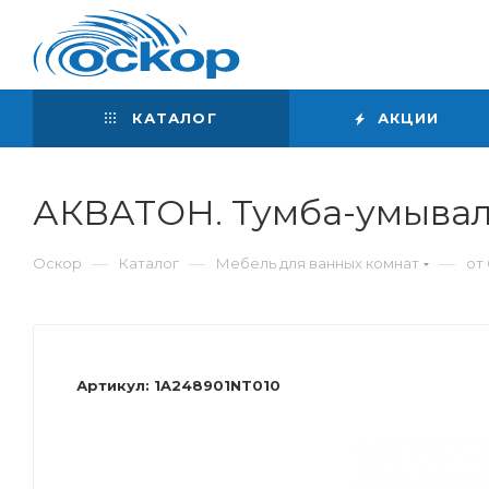
Интернет-магазин
сантехники
КАТАЛОГ
АКЦИИ
АКВАТОН. Тумба-умывал
—
—
—
Оскор
Каталог
Мебель для ванных комнат
от 
Артикул:
1A248901NT010