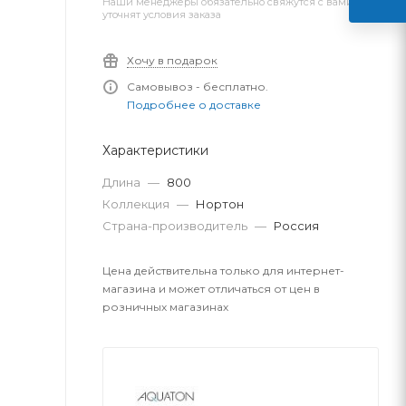
Наши менеджеры обязательно свяжутся с вами и
уточнят условия заказа
Хочу в подарок
Самовывоз - бесплатно.
Подробнее о доставке
Характеристики
Длина
—
800
Коллекция
—
Нортон
Страна-производитель
—
Россия
Цена действительна только для интернет-
магазина и может отличаться от цен в
розничных магазинах