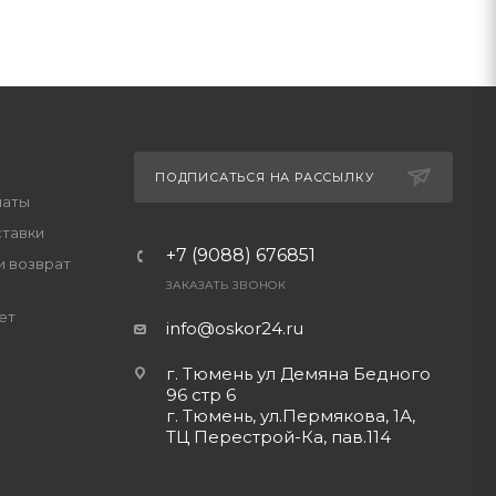
ПОДПИСАТЬСЯ НА РАССЫЛКУ
латы
ставки
+7 (9088) 676851
и возврат
ЗАКАЗАТЬ ЗВОНОК
ет
info@oskor24.ru
г. Тюмень ул Демяна Бедного
96 стр 6
г. Тюмень, ул.Пермякова, 1А,
ТЦ Перестрой-Ка, пав.114