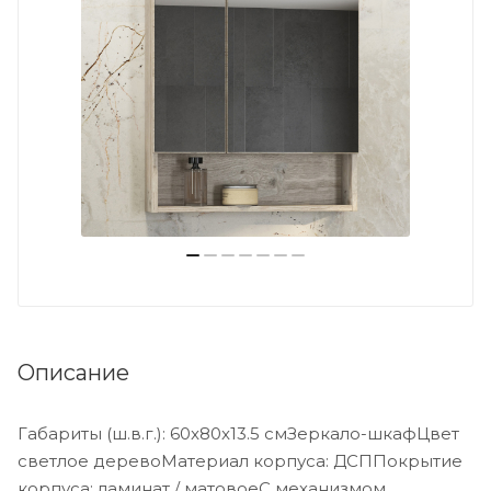
Описание
Габариты (ш.в.г.): 60x80x13.5 смЗеркало-шкафЦвет
светлое деревоМатериал корпуса: ДСППокрытие
корпуса: ламинат / матовоеС механизмом