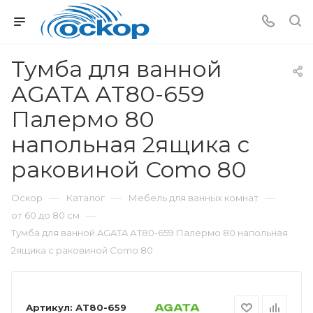
Тумба для ванной
AGATA АТ80-659
Палермо 80
напольная 2ящика с
раковиной Como 80
—
—
—
Оскор
Каталог
Мебель для ванных комнат
—
от 60 до 80 см
Тумба для ванной AGATA АТ80-659 Палермо 80 напольная
2ящика с раковиной Como 80
Артикул:
АТ80-659