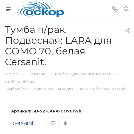
Тумба п/рак.
Подвесная: LARA для
COMO 70, белая
Cersanit.
—
—
—
Оскор
Каталог
Мебель для ванных комнат
—
от 60 до 80 см
Тумба п/рак. Подвесная: LARA для COMO 70, белая Cersanit.
Артикул:
SB-SZ-LARA-CO70/Wh