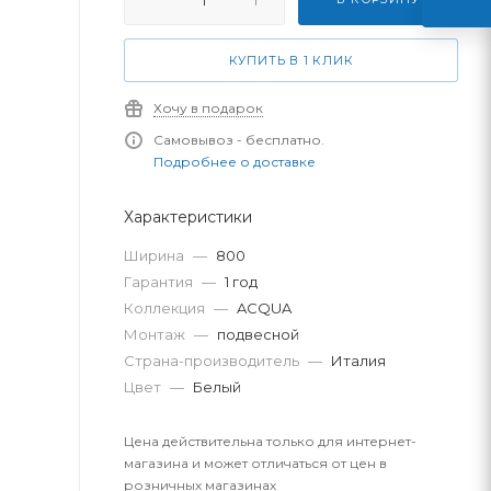
КУПИТЬ В 1 КЛИК
Хочу в подарок
Самовывоз - бесплатно.
Подробнее о доставке
Характеристики
Ширина
—
800
Гарантия
—
1 год
Коллекция
—
ACQUA
Монтаж
—
подвесной
Страна-производитель
—
Италия
Цвет
—
Белый
Цена действительна только для интернет-
магазина и может отличаться от цен в
розничных магазинах