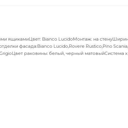
ыми ящикамиЦвет: Bianco LucidoМонтаж: на стенуШирина
отделки фасада:Bianco Lucido,Rovere Rustico,Pino Scania
a GrigioЦвет раковины: белый, черный матовыйСистема 
аза оснащена доводчиками скрытого монтажа с систе