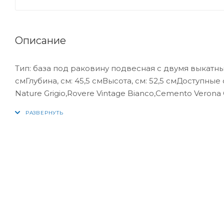
Описание
Тип: база под раковину подвесная с двумя выкатн
смГлубина, см: 45,5 смВысота, см: 52,5 смДоступные 
Nature Grigio,Rovere Vintage Bianco,Cemento Veron
2 выдвижных ящикаДополнительная информация: б
close (плавного закрывания) -