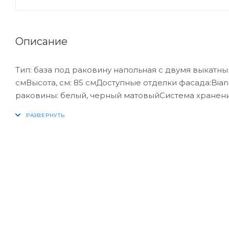
Описание
Тип: база под раковину напольная с двумя выкатны
смВысота, см: 85 смДоступные отделки фасада:Bi
раковины: белый, черный матовыйСистема хранен
оснащена доводчиками, ручки скрыты в плоскости 
даты продажиДополнительная комплектация:- под
распашными дверцами