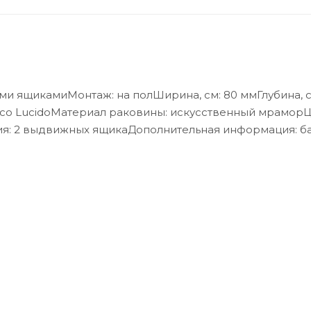
ми ящикамиМонтаж: на полШирина, см: 80 ммГлубина, с
anco LucidoМатериал раковины: искусственный мрамор
ия: 2 выдвижных ящикаДополнительная информация: б
фасада, раковина сифоном не комплектуетсяГарантия: 
весной шкаф с одной распашной дверцей - подвесной