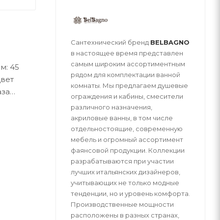
Сантехнический бренд
BELBAGNO
в настоящее время представлен
самым широким ассортиментным
м: 45
рядом для комплектации ванной
Цвет
комнаты. Мы предлагаем душевые
аза
ограждения и кабины, смесители
1 год с
различного назначения,
 шкаф с 2
акриловые ванны, в том числе
отдельностоящие, современную
мебель и огромный ассортимент
фаянсовой продукции. Коллекции
разрабатываются при участии
лучших итальянских дизайнеров,
учитывающих не только модные
тенденции, но и уровень комфорта.
Производственные мощности
расположены в разных странах,