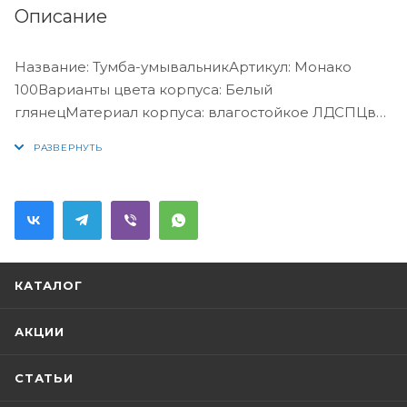
Описание
Название: Тумба-умывальникАртикул: Монако
100Варианты цвета корпуса: Белый
глянецМатериал корпуса: влагостойкое ЛДСПЦвет
фасада: Белый глянецМатериал фасада:
МДФГабариты (ШхВхГ): 1000*850*460
ммКомплектация: раковина Comforty 3310
(санфаянс)
КАТАЛОГ
АКЦИИ
СТАТЬИ