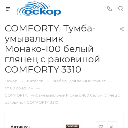
COMFORTY. Тумба-
умывальник
Монако-100 белый
глянец с раковиной
COMFORTY 3310
—
—
—
Оскор
Каталог
Мебель для ванных комнат
—
от 80 до 120 см
COMFORTY. Тумба-умывальник Монако-100 белый глянец с
раковиной COMFORTY 3310
Артикул: