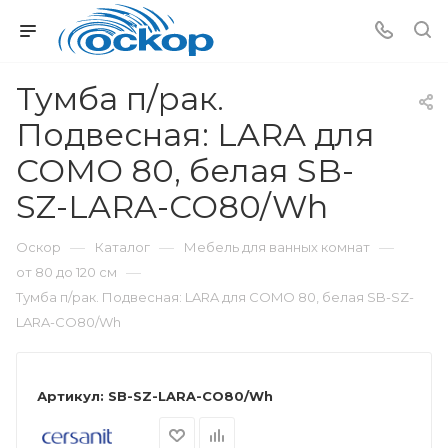
Тумба п/рак.
Подвесная: LARA для
COMO 80, белая SB-
SZ-LARA-CO80/Wh
—
—
—
Оскор
Каталог
Мебель для ванных комнат
—
от 80 до 120 см
Тумба п/рак. Подвесная: LARA для COMO 80, белая SB-SZ-
LARA-CO80/Wh
Артикул:
SB-SZ-LARA-CO80/Wh