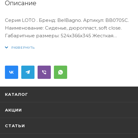
Описание
Серия LOTO . Бренд: BelBagno. Артикул: BB070SC.
Наименование: Сиденье, дюропласт, soft close.
Габаритные размеры: 524x366x345 Жесткая
крышка-сиденье из дюропластас мханизмом Soft
Close Безободковая конструкция унитаза
Быстросъёмные дюропластовыесидения с
механизмами Soft Close
КАТАЛОГ
АКЦИИ
СТАТЬИ