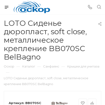
LOTO Сиденье
дюропласт, soft close,
металлическое
крепление BB070SC
BelBagno
—
—
—
Оскор
Каталог
Санфаянс
Крышки для унитаза
—
LOTO Сиденье дюропласт, soft close, металлическое
крепление BB070SC BelBagno
Артикул:
BB070SC