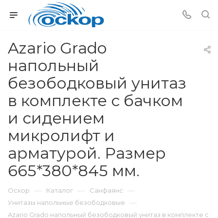
Azario Grado
напольный
безободковый унитаз
в комплекте с бачком
и сидением
микролифт и
арматурой. Размер
665*380*845 мм.
—
—
—
Оскор
Каталог
Санфаянс
—
Унитазы напольные безободковые
Azario Grado напольный безободковый унитаз в комплекте с