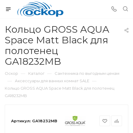
Кольцо GROSS AQUA
Space Matt Black для
полотенец
GA18232MB
—
—
Оскор
Каталог
Сантехника по выгодным ценам
—
—
Аксессуары для ванных комнат SALE
Кольцо GROSS AQUA Space Matt Black для полотенец
GA18232MB
Артикул:
GA18232MB