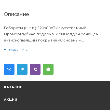
Описание
Габариты (ш.г.в.): 120x80x3Искусственный
мраморГлубина поддона: 2 смПоддон оснащен
антискользящим покрытиемОсновным
материалом для изготовления поддонов является
натуральный мрамор, измельченный до
определенной фракции, связующим элементом
служит полимерная смола, придающая изделиям
высокую прочность и твердость. Рабочая
поверхность поддонов покрыта специальным
материалом (гелькоут), который в процессе
КАТАЛОГ
технологической обработки приобретает
прочность и твердость, не уступающие по
АКЦИИ
свойствам глазури, использующейся на изделиях
из санфаянса и керамикиМатериалы,