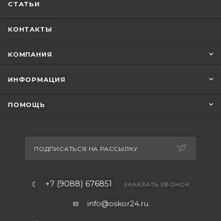
СТАТЬИ
использующиеся при производстве поддонов из
литьевого мрамора и конструктивные
КОНТАКТЫ
особенности (толщина стенок) делают их
практически бесшумнымиПравильная геометрия
КОМПАНИЯ
без прогибов
ИНФОРМАЦИЯ
ПОМОЩЬ
ПОДПИСАТЬСЯ НА РАССЫЛКУ
+7 (9088) 676851
ЗАКАЗАТЬ ЗВОНОК
info@oskor24.ru