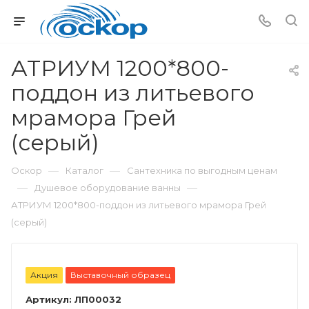
АТРИУМ 1200*800-
поддон из литьевого
мрамора Грей
(серый)
—
—
Оскор
Каталог
Сантехника по выгодным ценам
—
—
Душевое оборудование ванны
АТРИУМ 1200*800-поддон из литьевого мрамора Грей
(серый)
Акция
Выставочный образец
Артикул:
ЛП00032