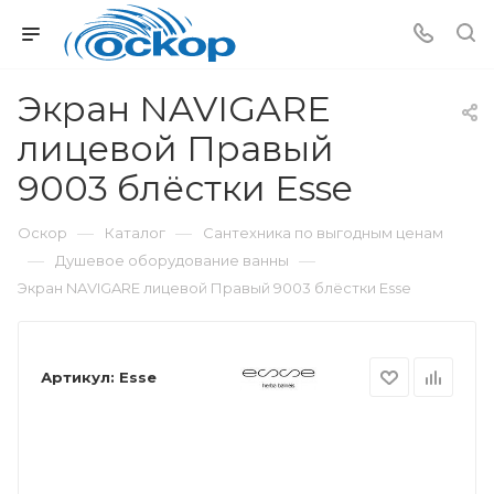
Экран NAVIGARE
лицевой Правый
9003 блёстки Esse
—
—
Оскор
Каталог
Сантехника по выгодным ценам
—
—
Душевое оборудование ванны
Экран NAVIGARE лицевой Правый 9003 блёстки Esse
Артикул:
Esse