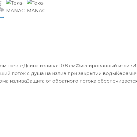
омплектеДлина излива: 10.8 смФиксированный излив
щий поток с душа на излив при закрытии водыКерами
ма изливаЗащита от обратного потока обеспечиваетс
ды обратно в трубопроводПодводка
нгПереключатель потоковЭксцентрикиГарантия: 5 лет