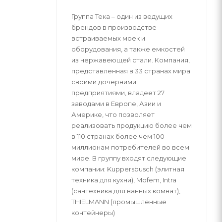
Группа Тека – один из ведущих
брендов в производстве
встраиваемых моек и
оборудования, а также емкостей
из нержавеющей стали. Компания,
представленная в 33 странах мира
своими дочерними
предприятиями, владеет 27
заводами в Европе, Азии и
Америке, что позволяет
реализовать продукцию более чем
в 110 странах более чем 100
миллионам потребителей во всем
мире. В группу входят следующие
компании: Kuppersbusch (элитная
техника для кухни), Mofem, Intra
(сантехника для ванных комнат),
THIELMANN (промышленные
контейнеры)