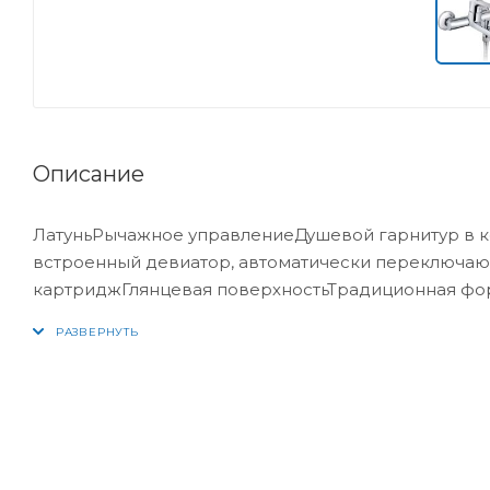
Описание
ЛатуньРычажное управлениеДушевой гарнитур в к
встроенный девиатор, автоматически переключаю
картриджГлянцевая поверхностьТрадиционная фор
встроенным клапаном, предотвращающим сток во
1/2Оснащение:АэраторДушевая лейкаДушевой шла