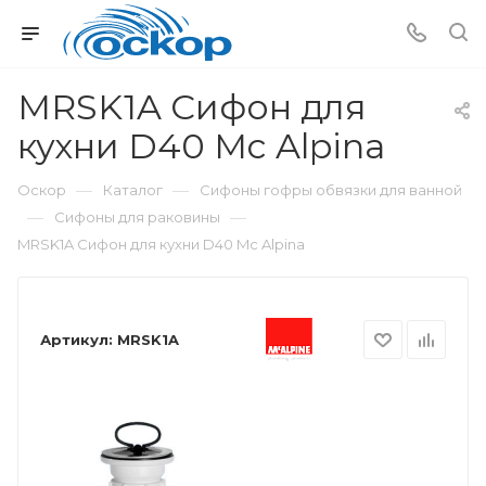
MRSK1A Сифон для
кухни D40 Mc Alpina
—
—
Оскор
Каталог
Сифоны гофры обвязки для ванной
—
—
Сифоны для раковины
MRSK1A Сифон для кухни D40 Mc Alpina
Артикул:
MRSK1A