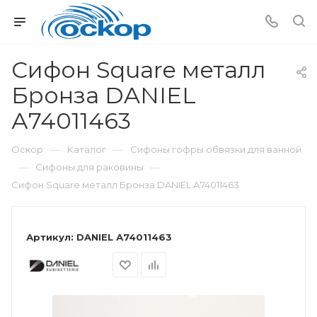
Сифон Square металл
Бронза DANIEL
А74011463
—
—
Оскор
Каталог
Сифоны гофры обвязки для ванной
—
—
Сифоны для раковины
Сифон Square металл Бронза DANIEL А74011463
Артикул:
DANIEL А74011463