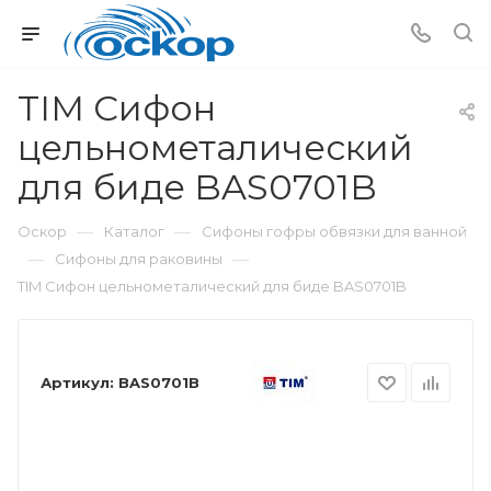
TIM Сифон
цельнометалический
для биде BAS0701B
—
—
Оскор
Каталог
Сифоны гофры обвязки для ванной
—
—
Сифоны для раковины
TIM Сифон цельнометалический для биде BAS0701B
Артикул:
BAS0701B