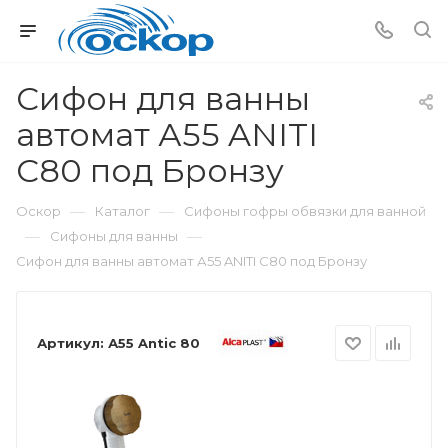
Сифон для ванны
автомат А55 ANITI
C80 под Бронзу
—
—
Оскор
Каталог
Сифоны гофры обвязки для ванной
—
—
Сифоны для ванны
Сифон для ванны автомат А55 ANITI C80 под Бронзу
Артикул:
А55 Antic 80