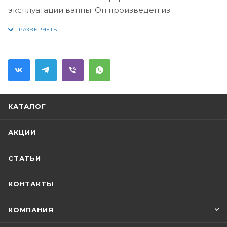
эксплуатации ванны. Он произведен из
полипропилена, ультразвуковая сварка
гарантирует его надежность и долговечность.
Изделие устойчиво к механическим
повреждениям и воздействию химических
веществ. Профильное уплотнение придает
соединению с канализационным отводом
абсолютную герметичность. Стальная пробка,
КАТАЛОГ
решетка слива и поворотная накладка выполнены
в бронзовом цвете устройство подходит для
АКЦИИ
сантехники в стиле ретро.
СТАТЬИ
КОНТАКТЫ
КОМПАНИЯ