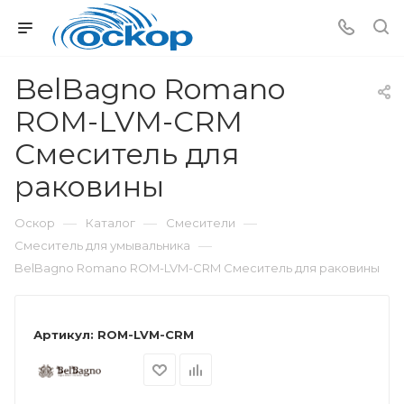
BelBagno Romano
ROM-LVM-CRM
Смеситель для
раковины
—
—
—
Оскор
Каталог
Смесители
—
Смеситель для умывальника
BelBagno Romano ROM-LVM-CRM Смеситель для раковины
Артикул:
ROM-LVM-CRM