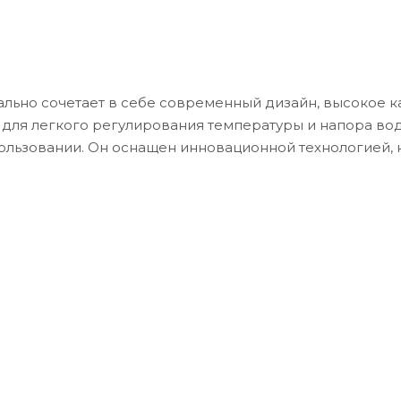
ально сочетает в себе современный дизайн, высокое к
для легкого регулирования температуры и напора вод
пользовании. Он оснащен инновационной технологией, 
 благодаря чему мы получаем максимальный комфорт 
лении этого смесителя, - латунь. Это гарантирует над
ы смесителя. Кроме того, он предлагается в современ
нтерьер любой ванной комнаты.Смеситель для раковин
меет универсальный диаметр подключения. Он предлаг
адежности, что делает его идеальным выбором для ва
анет прекрасным дополнением к вашему интерьеру и пр
и.