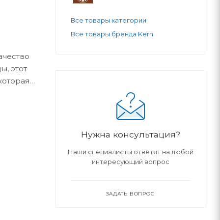
Все товары категории
Все товары бренда Kern
ачество
ы, этот
которая
при
ежность и
ном
ы KERN
Нужна консультация?
ает
Наши специалисты ответят на любой
шей
интересующий вопрос
инесет
ЗАДАТЬ ВОПРОС