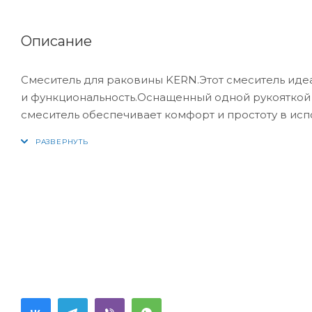
Описание
Смеситель для раковины KERN.Этот смеситель иде
и функциональность.Оснащенный одной рукояткой 
смеситель обеспечивает комфорт и простоту в ис
обеспечивает мягкий и равномерный поток воды,
использовании.Материал, использованный в изготов
долговечность, и обеспечивает долгий срок служб
стильном дизайне, который отлично впишется в и
легко монтируется на стандартное отверстие и и
идеальное сочетание стиля, функциональности и н
ванной комнаты. Я уверен, что этот смеситель ст
вам радость и удовольствие при его использовани