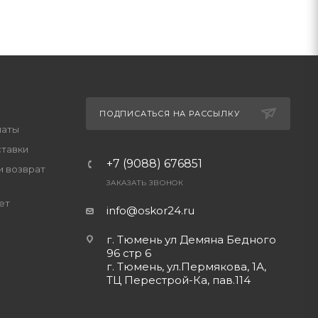
ПОДПИСАТЬСЯ НА РАССЫЛКУ
латы
ставки
+7 (9088) 676851
и возврат
ЗАКАЗАТЬ ЗВОНОК
ет
info@oskor24.ru
г. Тюмень ул Демяна Бедного
96 стр 6
г. Тюмень, ул.Пермякова, 1А,
ТЦ Перестрой-Ка, пав.114