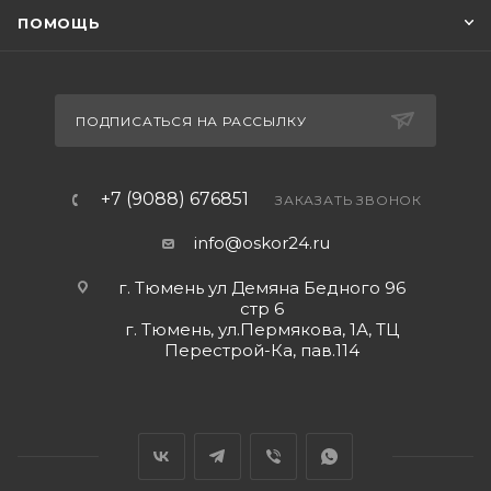
ПОМОЩЬ
идеальным выбором для вашей ванной комнаты. Я
уверен, что этот смеситель станет прекрасным
дополнением к вашему интерьеру и принесет вам
радость и удовольствие при его использовании.
ПОДПИСАТЬСЯ НА РАССЫЛКУ
+7 (9088) 676851
ЗАКАЗАТЬ ЗВОНОК
info@oskor24.ru
г. Тюмень ул Демяна Бедного 96
стр 6
г. Тюмень, ул.Пермякова, 1А, ТЦ
Перестрой-Ка, пав.114