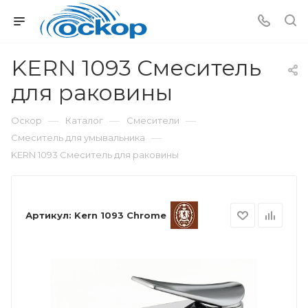
KERN 1093 Смеситель
для раковины
—
—
—
Оскор
Каталог
Смесители
—
Смеситель для умывальника
KERN 1093 Смеситель для раковины
Артикул:
Kern 1093 Chrome