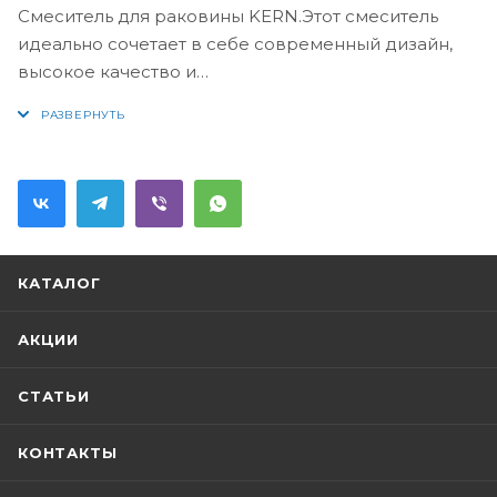
Смеситель для раковины KERN.Этот смеситель
идеально сочетает в себе современный дизайн,
высокое качество и
функциональность.Оснащенный одной рукояткой
для легкого регулирования температуры и напора
воды, этот смеситель обеспечивает комфорт и
простоту в использовании. Он оснащен
инновационной технологией, которая
обеспечивает мягкий и равномерный поток воды,
благодаря чему мы получаем максимальный
КАТАЛОГ
комфорт при использовании.Материал,
использованный в изготовлении этого смесителя, -
АКЦИИ
латунь. Это гарантирует надежность и
долговечность, и обеспечивает долгий срок
СТАТЬИ
службы смесителя. Кроме того, он предлагается в
современном стильном дизайне, который отлично
КОНТАКТЫ
впишется в интерьер любой ванной
комнаты.Смеситель для раковины KERN легко