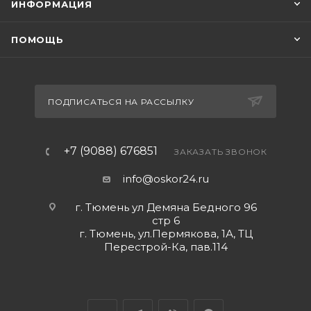
ИНФОРМАЦИЯ
предлагает идеальное сочетание стиля,
функциональности и надежности, что делает его
ПОМОЩЬ
идеальным выбором для вашей ванной комнаты. Я
уверен, что этот смеситель станет прекрасным
дополнением к вашему интерьеру и принесет вам
радость и удовольствие при его использовании.
ПОДПИСАТЬСЯ НА РАССЫЛКУ
+7 (9088) 676851
ЗАКАЗАТЬ ЗВОНОК
info@oskor24.ru
г. Тюмень ул Демяна Бедного 96
стр 6
г. Тюмень, ул.Пермякова, 1А, ТЦ
Перестрой-Ка, пав.114