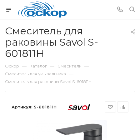
Смеситель для
раковины Savol S-
601811H
—
—
—
Оскор
Каталог
Смесители
—
Смеситель для умывальника
Смеситель для раковины Savol S-601811H
Артикул:
S-601811H