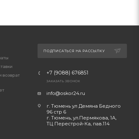
ПОДПИСАТЬСЯ НА РАССЫЛКУ
латы
ставки
+7 (9088) 676851
и возврат
ЗАКАЗАТЬ ЗВОНОК
ет
info@oskor24.ru
г. Тюмень ул Демяна Бедного
96 стр 6
г. Тюмень, ул.Пермякова, 1А,
ТЦ Перестрой-Ка, пав.114