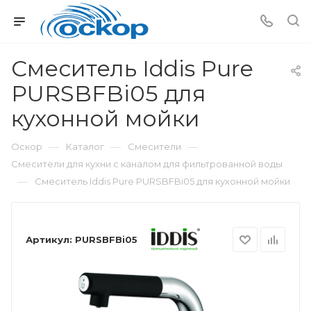
Смеситель Iddis Pure
PURSBFBi05 для
кухонной мойки
—
—
—
Оскор
Каталог
Смесители
Смесители для кухни с каналом для фильтрованной воды
—
Смеситель Iddis Pure PURSBFBi05 для кухонной мойки
Артикул:
PURSBFBi05