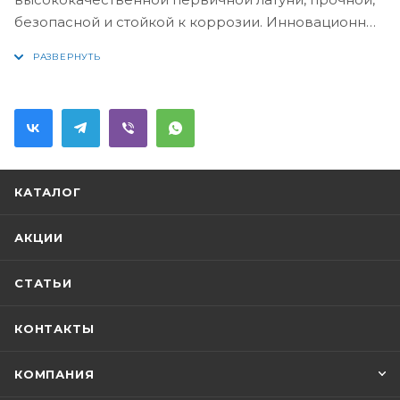
безопасной и стойкой к коррозии. Инновационные
технологии литья и обработки латуни, а также
увеличенная толщина стенок смесителя
обеспечивают его стойкость к перепадам
давления и температур. Увеличенное никель-
хромовое покрытие полностью соответствует
европейским стандартам качества, обеспечивает
его стойкость и зеркальный блеск в течение всего
КАТАЛОГ
срока службы изделия. Благодаря гладкой
внутренней поверхности смесителя, рассекателям
АКЦИИ
в водозапорных механизмах и аэратору он имеет
минимальный уровень шума
СТАТЬИ
КОНТАКТЫ
КОМПАНИЯ