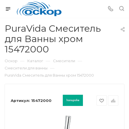
PuraVida Смеситель
для Ванны хром
15472000
—
—
—
Оскор
Каталог
Смесители
—
Смесители для ванны
PuraVida Смеситель для Ванны хром 15472000
Артикул:
15472000