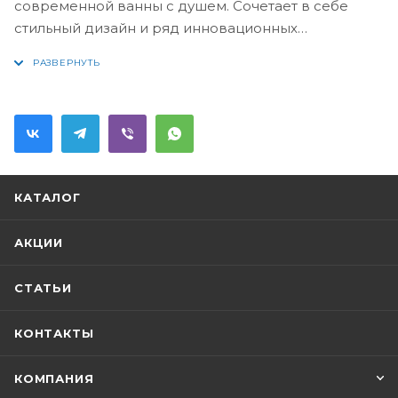
современной ванны с душем. Сочетает в себе
стильный дизайн и ряд инновационных
сантехнических технологий от ведущего
немецкого производителя. Управление при
помощи удобного джойстика. Модель оснащена
эксцентриками с шумоподавлением, что делает
работу смесителя тихой и комфортной. Расход
воды около 20 л/мин. Снабжен автоматическим
переключением душ/ванна.
КАТАЛОГ
АКЦИИ
СТАТЬИ
КОНТАКТЫ
КОМПАНИЯ