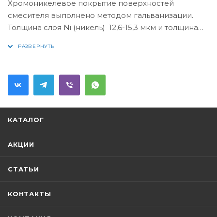
Хромоникелевое покрытие поверхностей
смесителя выполнено методом гальванизации.
Толщина слоя Ni (никель) 12,6-15,3 мкм и толщина
покрытия Cr (хром) 0,327-1,470 мкм, что
соответствует требованиям международного
стандарта EN248. Смесители данной коллекции
подходят для разных интерьеров и типов ванных
комнат.Аэратор данного смесителя изготовлен из
пластика, что предотвращает образования
ржавчины и известкового налета.Данный
КАТАЛОГ
смеситель работает с минимальным уровнем
шума, который имеет более 150000 циклов
АКЦИИ
открытия и закрытия воды.
СТАТЬИ
КОНТАКТЫ