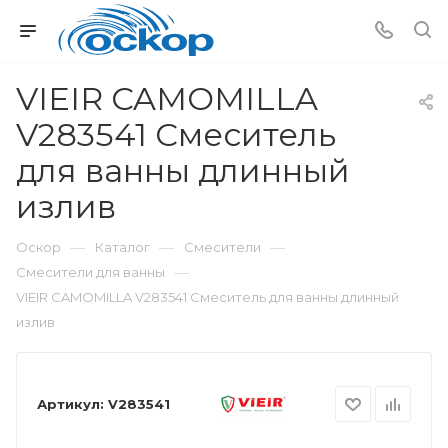
VIEIR CAMOMILLA
V283541 Смеситель
для ванны длинный
излив
—
—
—
Оскор
Каталог
Смесители
—
Смесители для ванны
VIEIR CAMOMILLA V283541 Смеситель для ванны длинный
излив
Артикул:
V283541