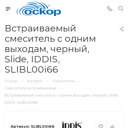
Встраиваемый
смеситель с одним
выходам, черный,
Slide, IDDIS,
SLIBL00i66
—
—
—
Оскор
Каталог
Смесители
—
Смесители встраиваемые
Встраиваемый смеситель с одним выходам, черный, Slide,
IDDIS, SLIBL00i66
Артикул:
SLIBL00i66