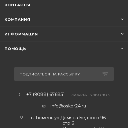
КОНТАКТЫ
керамического картриджа Softap.Гарантия на
смесители IDDIS 10 лет.
КОМПАНИЯ
ИНФОРМАЦИЯ
ПОМОЩЬ
ПОДПИСАТЬСЯ НА РАССЫЛКУ
+7 (9088) 676851
ЗАКАЗАТЬ ЗВОНОК
info@oskor24.ru
г. Тюмень ул Демяна Бедного 96
стр 6