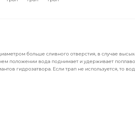
диаметром больше сливного отверстия, в случае высы
бочем положении вода поднимает и удерживает поплаво
антов гидрозатвора. Если трап не используется, то вод
е отверстие раньше, чем вода полностью испарится.Тра
м х 450мм TIM BAD414502