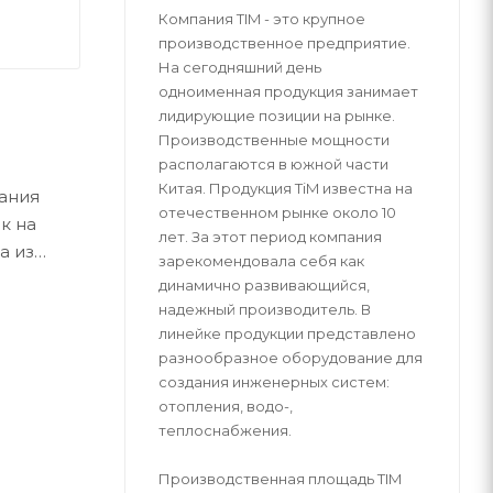
Компания TIM - это крупное
производственное предприятие.
На сегодняшний день
одноименная продукция занимает
лидирующие позиции на рынке.
Производственные мощности
располагаются в южной части
Китая. Продукция ТiM известна на
хания
отечественном рынке около 10
к на
лет. За этот период компания
а из
зарекомендовала себя как
п-лоток
динамично развивающийся,
надежный производитель. В
линейке продукции представлено
разнообразное оборудование для
создания инженерных систем:
отопления, водо-,
теплоснабжения.
Производственная площадь TIM