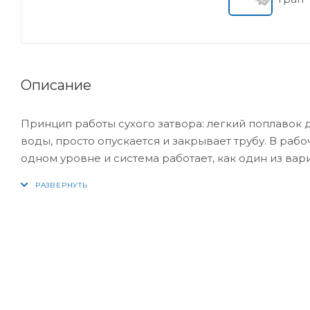
Описание
Принцип работы сухого затвора: легкий поплавок 
воды, просто опускается и закрывает трубу. В ра
одном уровне и система работает, как один из вари
затвора испаряется, а поплавок закрывает сливно
с гидрозатвором и горизонтальным выпуском 70м