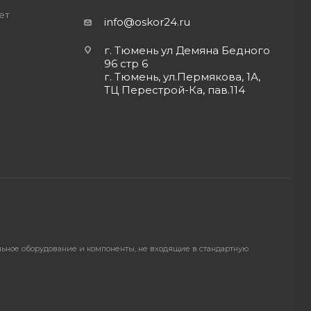
ет
info@oskor24.ru
г. Тюмень ул Демяна Бедного
96 стр 6
г. Тюмень, ул.Пермякова, 1А,
ТЦ Перестрой-Ка, пав.114
ельное оборудование и компоненты, не входящие в стандартную