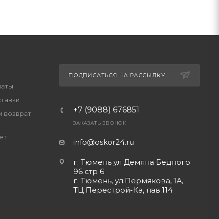
ПОДПИСАТЬСЯ НА РАССЫЛКУ
латы
ставки
+7 (9088) 676851
и возврат
ЗАКАЗАТЬ ЗВОНОК
ет
info@oskor24.ru
г. Тюмень ул Демяна Бедного
96 стр 6
г. Тюмень, ул.Пермякова, 1А,
ТЦ Перестрой-Ка, пав.114