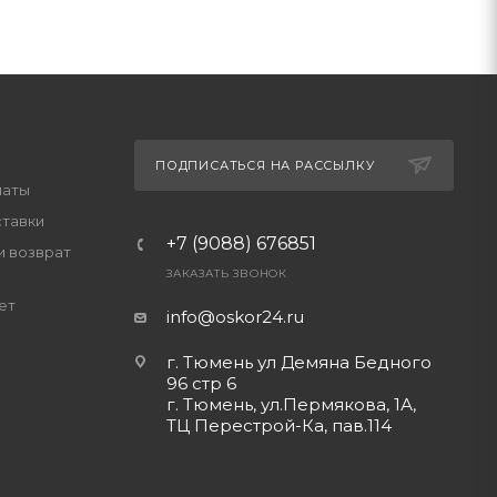
ПОДПИСАТЬСЯ НА РАССЫЛКУ
латы
ставки
+7 (9088) 676851
и возврат
ЗАКАЗАТЬ ЗВОНОК
ет
info@oskor24.ru
г. Тюмень ул Демяна Бедного
96 стр 6
г. Тюмень, ул.Пермякова, 1А,
ТЦ Перестрой-Ка, пав.114