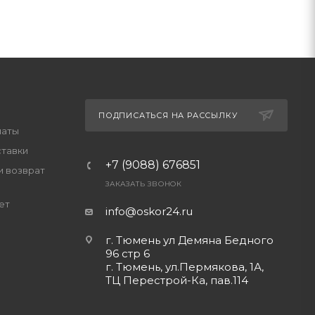
ПОДПИСАТЬСЯ НА РАССЫЛКУ
латы
ставки
+7 (9088) 676851
и возврат
ЗАКАЗАТЬ ЗВОНОК
ет
info@oskor24.ru
г. Тюмень ул Демяна Бедного
96 стр 6
г. Тюмень, ул.Пермякова, 1А,
ТЦ Перестрой-Ка, пав.114