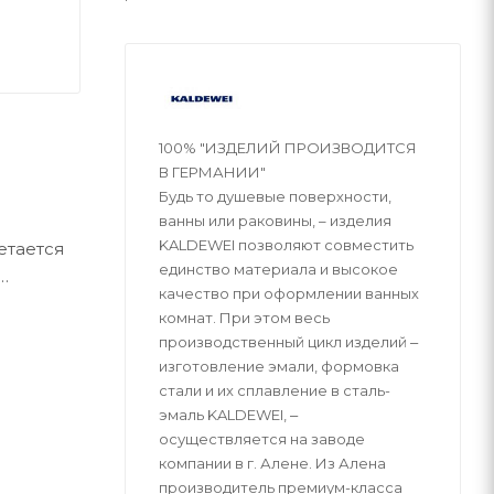
100% "ИЗДЕЛИЙ ПРОИЗВОДИТСЯ
В ГЕРМАНИИ"
Будь то душевые поверхности,
ванны или раковины, – изделия
KALDEWEI позволяют совместить
етается
единство материала и высокое
качество при оформлении ванных
ерия:
комнат. При этом весь
производственный цикл изделий ‒
изготовление эмали, формовка
стали и их сплавление в сталь-
эмаль KALDEWEI, ‒
осуществляется на заводе
компании в г. Алене. Из Алена
производитель премиум-класса