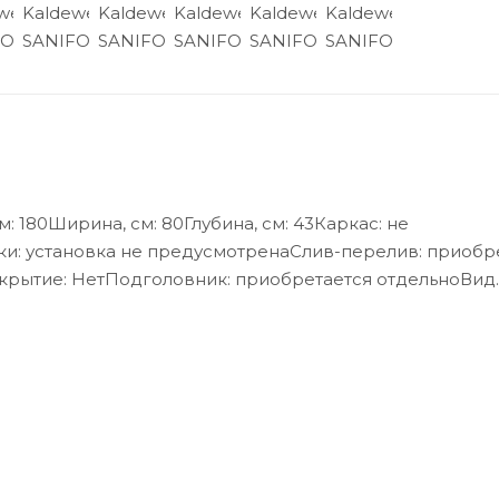
м: 180Ширина, см: 80Глубина, см: 43Каркас: не
и: установка не предусмотренаСлив-перелив: приобр
окрытие: НетПодголовник: приобретается отдельноВид
: универсальнаяРасположение перелива: стандартноеС
ьнаяБренд: Kaldewei