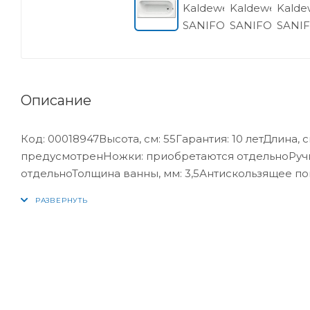
Описание
Код: 00018947Высота, см: 55Гарантия: 10 летДлина, с
предусмотренНожки: приобретаются отдельноРучк
отдельноТолщина ванны, мм: 3,5Антискользящее п
установки: пристеннаяМатериал: стальОриентация
SANIFORM PLUSСтрана: ГерманияФорма: прямоугол