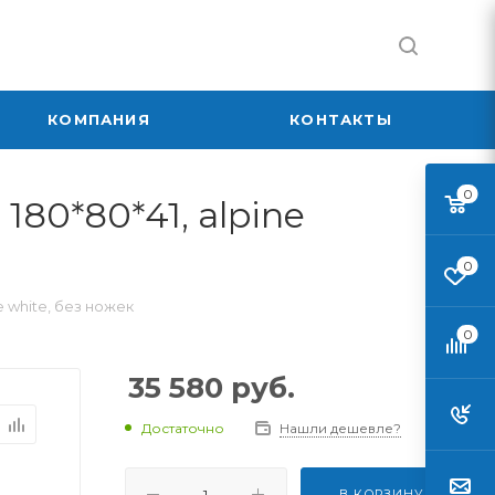
КОМПАНИЯ
КОНТАКТЫ
0
80*80*41, alpine
0
e white, без ножек
0
35 580
руб.
Достаточно
Нашли дешевле?
В КОРЗИНУ