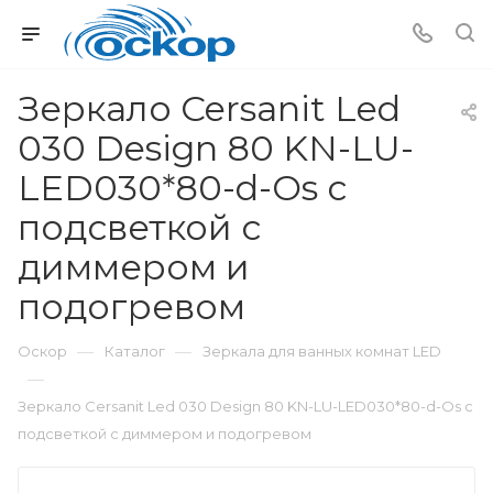
Зеркало Cersanit Led
030 Design 80 KN-LU-
LED030*80-d-Os с
подсветкой с
диммером и
подогревом
—
—
Оскор
Каталог
Зеркала для ванных комнат LED
—
Зеркало Cersanit Led 030 Design 80 KN-LU-LED030*80-d-Os с
подсветкой с диммером и подогревом