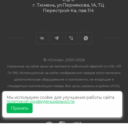
г. Тюмень, ул.Пермякова, 1А, ТЦ
Перестрой-Ка, пав.114
© «Оскор», 2020-2026
Указанные на сайте цены не являются публичной офертой (ст.435, 437
ГК РФ). Используемые на сайте изображения товаров могут включать
дополнительное оборудование и компоненты, не входящие в
стандартную комплектацию товара. Все цены указаны в рублях (PУБ.).
Все права сохранены.
Мы используем cookie для улучшения работы сайта.
политикой конфиденциальности
Принять