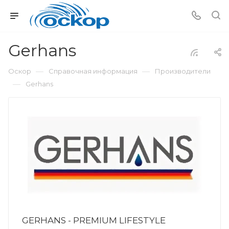
Gerhans
—
—
Оскор
Справочная информация
Производители
—
Gerhans
GERHANS - PREMIUM LIFESTYLE