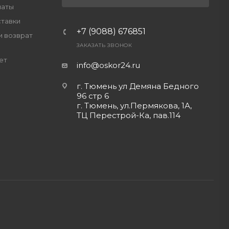
латы
ставки
+7 (9088) 676851
и возврат
ЗАКАЗАТЬ ЗВОНОК
ет
info@oskor24.ru
г. Тюмень ул Демяна Бедного
96 стр 6
г. Тюмень, ул.Пермякова, 1А,
ТЦ Перестрой-Ка, пав.114