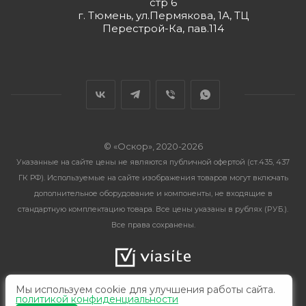
стр 6
г. Тюмень, ул.Пермякова, 1А, ТЦ
Перестрой-Ка, пав.114
© «Оскор», 2020-2026
Указанные на сайте цены не являются публичной офертой (ст.435, 437
ГК РФ). Используемые на сайте изображения товаров могут включать
дополнительное оборудование и компоненты, не входящие в
стандартную комплектацию товара. Все цены указаны в рублях (PУБ.).
Все права сохранены.
Мы используем cookie для улучшения работы сайта.
политикой конфиденциальности