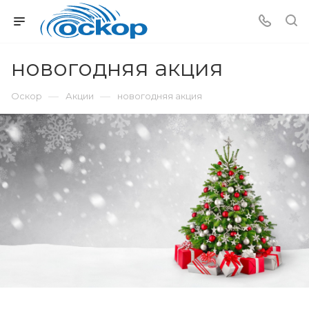
новогодняя акция
—
—
Оскор
Акции
новогодняя акция