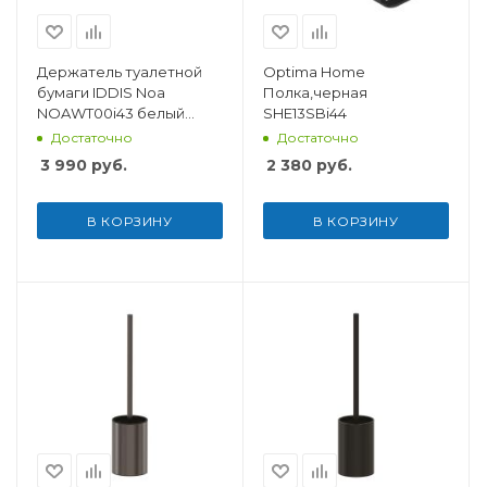
Держатель туалетной
Optima Home
бумаги IDDIS Noa
Полка,черная
NOAWT00i43 белый
SHE13SBi44
матовый
Достаточно
Достаточно
3 990
руб.
2 380
руб.
В КОРЗИНУ
В КОРЗИНУ