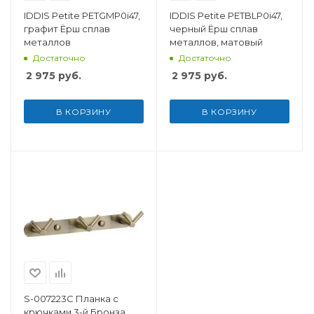
IDDIS Petite PETGMP0i47,
IDDIS Petite PETBLP0i47,
графит Ёрш сплав
черный Ёрш сплав
металлов
металлов, матовый
Достаточно
Достаточно
2 975
руб.
2 975
руб.
В КОРЗИНУ
В КОРЗИНУ
S-007223C Планка с
крючками 3-й Бронза